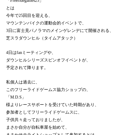
「Freeridegames25」
とは
今年で25回目を迎える、
マウンテンバイクの運動会的イベントで、
3日に富士見パノラマのメインゲレンデにて開催される、
芝スラダウンヒル（タイムアタック）
4日はfanミーティングや、
ダウンヒルシリーズスピンオフイベントが、
予定されて降ります。
私個人は過去に、
このフリーライドゲームス協力ショップの、
「M.D.S」
様よりレースサポートを受けていた時期があり、
参加者としてフリーライドゲームスに、
子供共々走っておりましたが、
まさか自分が自転車屋を始めて、
まさかサテライトショップとして参加するとは、