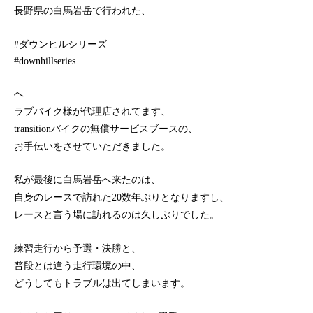
長野県の白馬岩岳で行われた、
#ダウンヒルシリーズ
#downhillseries
へ
ラブバイク様が代理店されてます、
transitionバイクの無償サービスブースの、
お手伝いをさせていただきました。
私が最後に白馬岩岳へ来たのは、
自身のレースで訪れた20数年ぶりとなりますし、
レースと言う場に訪れるのは久しぶりでした。
練習走行から予選・決勝と、
普段とは違う走行環境の中、
どうしてもトラブルは出てしまいます。