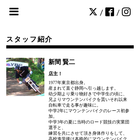
/
/
スタッフ紹介
新間 賢二
店主！
1977年東京都出身。
産まれて直ぐ静岡へ引っ越します。
幼少期より乗り物好きで中学生の頃に、
兄よりマウンテンバイクを貰いそれ以来
自転車で走る事が趣味に。
中学2年にマウンテンバイクのレース初参
加。
中学3年の夏に当時のロード競技の実業団
選手と、
練習を共にさせて頂き身体作りをして、
高校進学後は本格的にマウンテンバイク