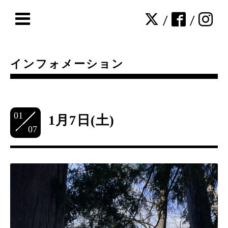
/
/
インフォメーション
01
1月7日(土)
07