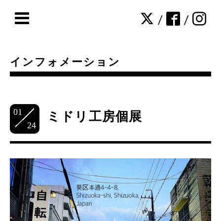
/
/
インフォメーション
01
ミドリ工房個展
24