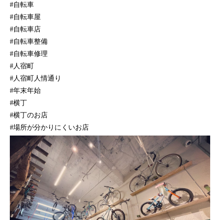
#自転車
#自転車屋
#自転車店
#自転車整備
#自転車修理
#人宿町
#人宿町人情通り
#年末年始
#横丁
#横丁のお店
#場所が分かりにくいお店